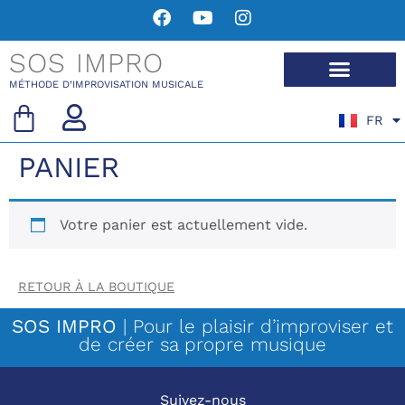
SOS IMPRO
MÉTHODE D’IMPROVISATION MUSICALE
FR
EN
PANIER
Votre panier est actuellement vide.
RETOUR À LA BOUTIQUE
SOS IMPRO
| Pour le plaisir d’improviser et
de créer sa propre musique
Suivez-nous