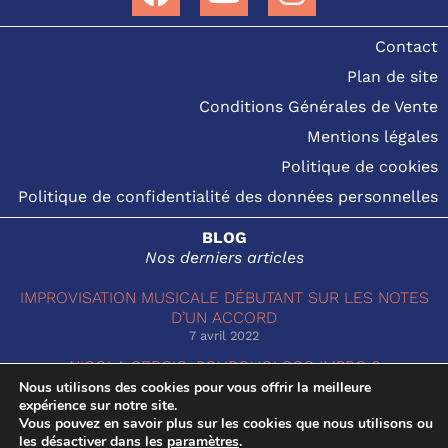
Contact
Plan de site
Conditions Générales de Vente
Mentions légales
Politique de cookies
Politique de confidentialité des données personnelles
BLOG
Nos derniers articles
IMPROVISATION MUSICALE DÉBUTANT SUR LES NOTES
D’UN ACCORD
7 avril 2022
NICOLA SERGIO, POURQUOI SOS IMPRO ?
1 février 2022
Nous utilisons des cookies pour vous offrir la meilleure
expérience sur notre site.
Vous pouvez en savoir plus sur les cookies que nous utilisons ou
© SOS IMPRO
2022
les désactiver dans les
paramètres
.